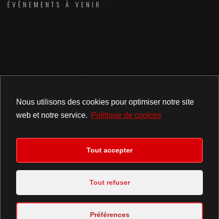
ÉVÈNEMENTS À VENIR
Nous utilisons des cookies pour optimiser notre site
web et notre service.
Politique de cookies
Concert privé | Public | Anniversaires | Mariages |
Évènements | Entreprises | EHPAD | Lieux de culte |
Animations de soirées | Karaoké | BlindTest etc...
Tout accepter
Chanson de 1920 à nos jours en 4 langues
Tout refuser
06 70 88 62 82
Préférences